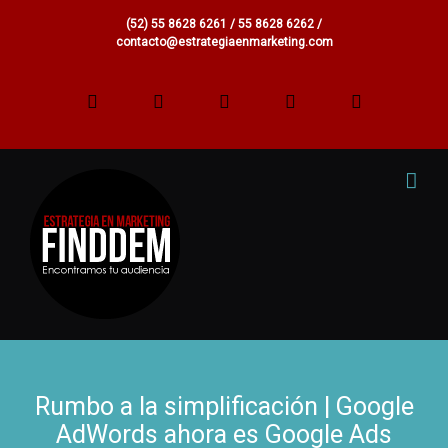
(52) 55 8628 6261 / 55 8628 6262 /
contacto@estrategiaenmarketing.com
Facebook
Twitter
Pinterest
Google+
Linkedin
Rumbo a la simplificación | Google
AdWords ahora es Google Ads